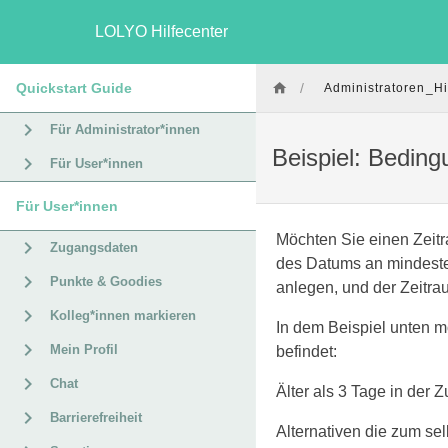
LOLYO Hilfecenter
Quickstart Guide
/
Administratoren_Hi
Für Administrator*innen
Beispiel: Beding
Für User*innen
Für User*innen
Möchten Sie einen Zeitra
Zugangsdaten
des Datums an mindeste
Punkte & Goodies
anlegen, und der Zeitra
Kolleg*innen markieren
In dem Beispiel unten m
Mein Profil
befindet:
Chat
Älter als 3 Tage in der 
Barrierefreiheit
Alternativen die zum se