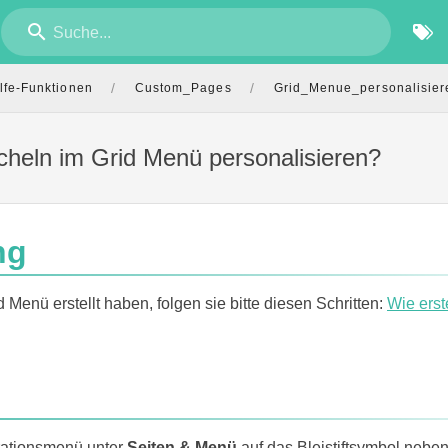
Suche...
/
/
lfe-Funktionen
Custom_Pages
Grid_Menue_personalisier
cheln im Grid Menü personalisieren?
ng
Menü erstellt haben, folgen sie bitte diesen Schritten:
Wie erst
rationsmenü unter
Seiten & Menü
auf das Bleistiftsymbol neben