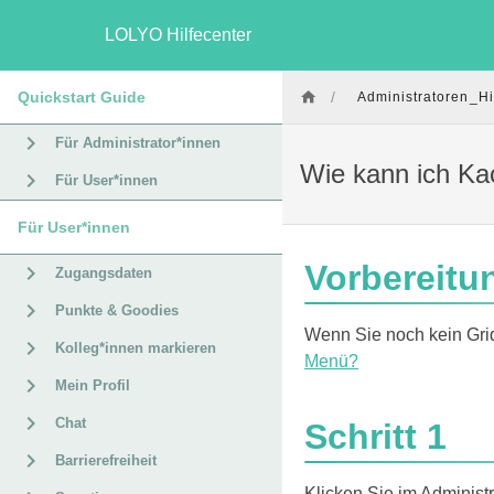
LOLYO Hilfecenter
Quickstart Guide
/
Administratoren_Hi
Für Administrator*innen
Wie kann ich Ka
Für User*innen
Für User*innen
Vorbereitu
Zugangsdaten
Punkte & Goodies
Wenn Sie noch kein Grid 
Kolleg*innen markieren
Menü?
Mein Profil
Chat
Schritt 1
Barrierefreiheit
Klicken Sie im Administ