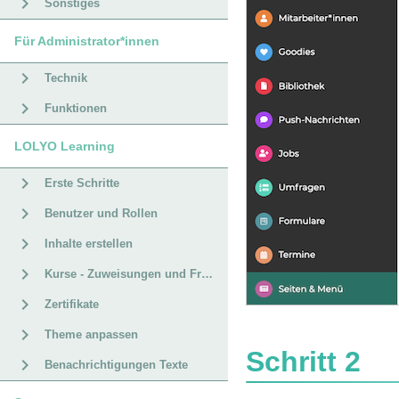
Sonstiges
Für Administrator*innen
Technik
Funktionen
LOLYO Learning
Erste Schritte
Benutzer und Rollen
Inhalte erstellen
Kurse - Zuweisungen und Fristen
Zertifikate
Theme anpassen
Schritt 2
Benachrichtigungen Texte