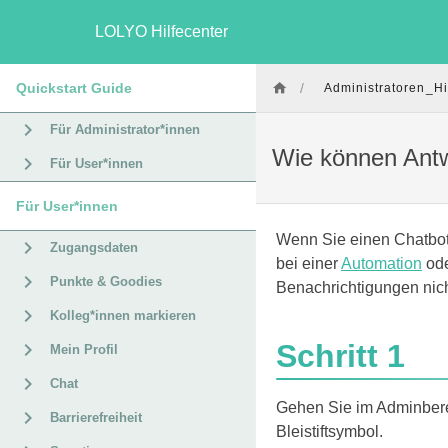
LOLYO Hilfecenter
Quickstart Guide
/
Administratoren_Hi
Für Administrator*innen
Wie können Antw
Für User*innen
Für User*innen
Wenn Sie einen Chatbot-
Zugangsdaten
bei einer
Automation
od
Punkte & Goodies
Benachrichtigungen nic
Kolleg*innen markieren
Schritt 1
Mein Profil
Chat
Gehen Sie im Adminber
Barrierefreiheit
Bleistiftsymbol.