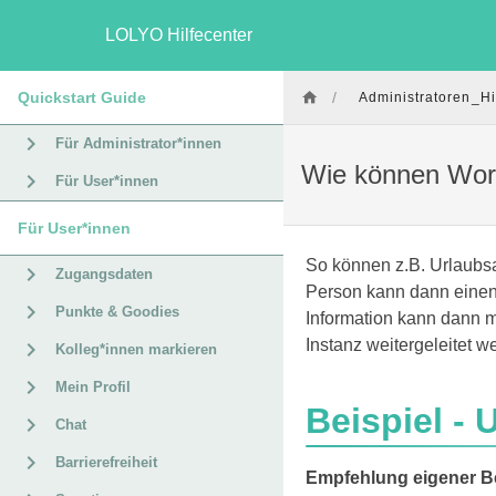
LOLYO Hilfecenter
Quickstart Guide
/
Administratoren_Hi
Für Administrator*innen
Wie können Work
Für User*innen
Für User*innen
So können z.B. Urlaubsa
Zugangsdaten
Person kann dann einen 
Punkte & Goodies
Information kann dann m
Instanz weitergeleitet w
Kolleg*innen markieren
Mein Profil
Beispiel - 
Chat
Barrierefreiheit
Empfehlung eigener Be