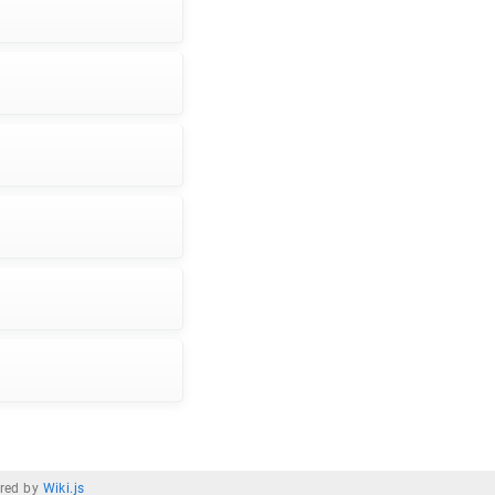
red by
Wiki.js